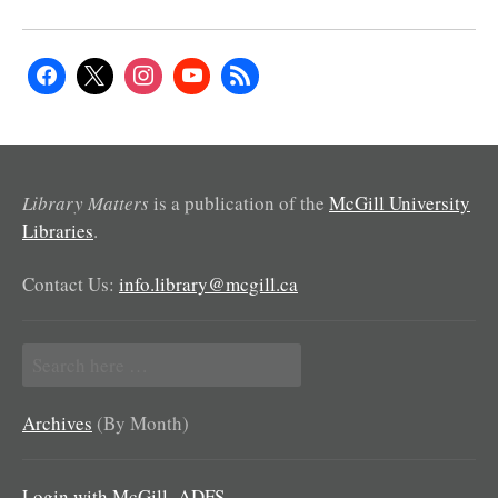
Library Matters
is a publication of the
McGill University
Libraries
.
Contact Us:
info.library@mcgill.ca
Search
for:
Archives
(By Month)
Login with McGill_ADFS