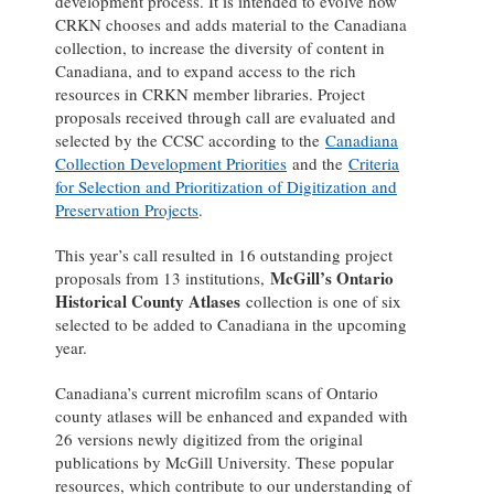
development process. It is intended to evolve how
CRKN chooses and adds material to the Canadiana
collection, to increase the diversity of content in
Canadiana, and to expand access to the rich
resources in CRKN member libraries. Project
proposals received through call are evaluated and
selected by the CCSC according to the
Canadiana
Collection Development Priorities
and the
Criteria
for Selection and Prioritization of Digitization and
Preservation Projects
.
This year’s call resulted in 16 outstanding project
McGill’s Ontario
proposals from 13 institutions,
Historical County Atlases
collection is one of six
selected to be added to Canadiana in the upcoming
year.
Canadiana’s current microfilm scans of Ontario
county atlases will be enhanced and expanded with
26 versions newly digitized from the original
publications by McGill University. These popular
resources, which contribute to our understanding of