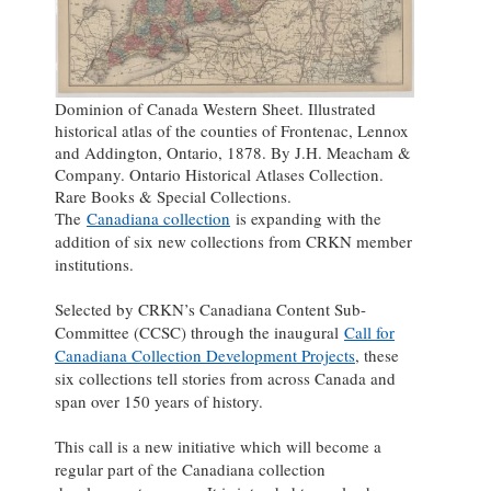
Dominion of Canada Western Sheet. Illustrated
historical atlas of the counties of Frontenac, Lennox
and Addington, Ontario, 1878. By J.H. Meacham &
Company. Ontario Historical Atlases Collection.
Rare Books & Special Collections.
The
Canadiana collection
is expanding with the
addition of six new collections from CRKN member
institutions.
Selected by CRKN’s Canadiana Content Sub-
Committee (CCSC) through the inaugural
Call for
Canadiana Collection Development Projects
, these
six collections tell stories from across Canada and
span over 150 years of history.
This call is a new initiative which will become a
regular part of the Canadiana collection