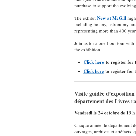
purchase to support the evolving
New at McGill
The exhibit
highl
including botany, astronomy, arc
representing more than 400 years
Join us for a one-hour tour with
the exhibition.
Click here
to register for 
Click here
to register for 
Visite guidée d’expositio
département des Livres rare
Vendredi le 24 octobre de 13 h
Chaque année, le département de 
ouvrages, archives et artéfacts, 