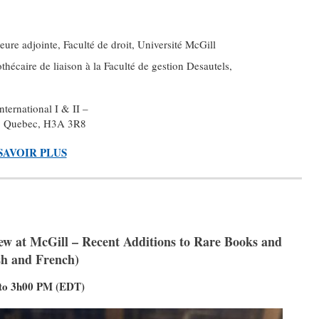
eure adjointe, Faculté de droit, Université McGill
othécaire de liaison à la Faculté de gestion Desautels,
ternational I & II –
l, Quebec, H3A 3R8
SAVOIR PLUS
ew at McGill – Recent Additions to Rare Books and
ish and French)
 to 3h00 PM (EDT)