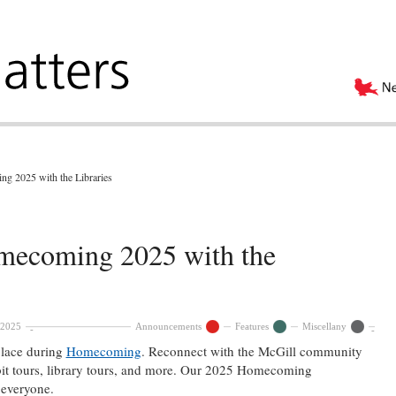
g 2025 with the Libraries
mecoming 2025 with the
 2025
Announcements
Features
Miscellany
place during
Homecoming
. Reconnect with the McGill community
hibit tours, library tours, and more. Our 2025 Homecoming
everyone.