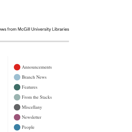
Announcements
Branch News
Features
From the Stacks
Miscellany
Newsletter
People