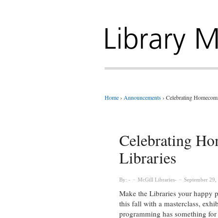
Home
›
Announcements
›
Celebrating Homecomin
Celebrating Ho
Libraries
By:
McGill Libraries
September 29,
Make the Libraries your happy 
this fall with a masterclass, ex
programming has something for 